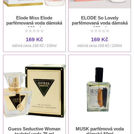
Elode Miss Elode
ELODE So Lovely
parfémovaná voda dámská
parfémovaná voda dámská
100 ml
100 ml
169 Kč
169 Kč
měrná cena 169 Kč / 100ml
měrná cena 169 Kč / 100ml
Guess Seductive Woman
MUSK parfémová voda
toaletní voda 75 ml
dámská 50ml