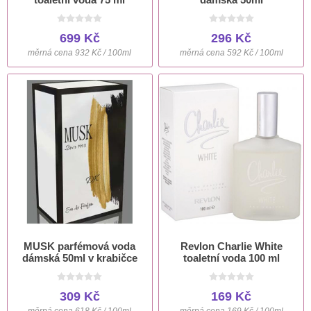
699 Kč
296 Kč
měrná cena 932 Kč / 100ml
měrná cena 592 Kč / 100ml
MUSK parfémová voda
Revlon Charlie White
dámská 50ml v krabičce
toaletní voda 100 ml
309 Kč
169 Kč
měrná cena 618 Kč / 100ml
měrná cena 169 Kč / 100ml