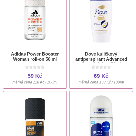
Adidas Power Booster
Dove kuličkový
Woman roll-on 50 ml
antiperspirant Advanced
Care Original 50ml
59 Kč
69 Kč
měrná cena 118 Kč / 100ml
měrná cena 138 Kč / 100ml