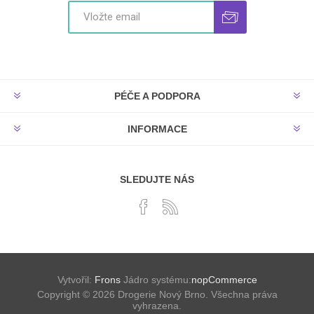
PÉČE A PODPORA
INFORMACE
SLEDUJTE NÁS
Vytvořil:
Frons
Jádro systému:
nopCommerce
Copyright © 2026 Drogerie Nový Brno. Všechna práva
vyhrazena.