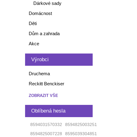
Dárkové sady
Domácnost
Děti
Dům a zahrada
Akce
Výrobci
Druchema
Reckitt Benckiser
ZOBRAZIT VŠE
Oblíbená hesla
8594031570332
8594825003251
8594825007228
8595039304851