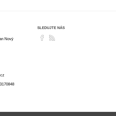
SLEDUJTE NÁS
lan Nový
.cz
03170848