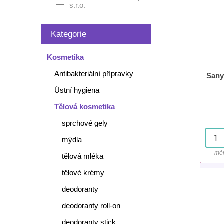
s.r.o.
Kategorie
Kosmetika
Antibakteriální přípravky
Sany
Ústní hygiena
Tělová kosmetika
sprchové gely
mýdla
měr
tělová mléka
tělové krémy
deodoranty
deodoranty roll-on
deodoranty stick