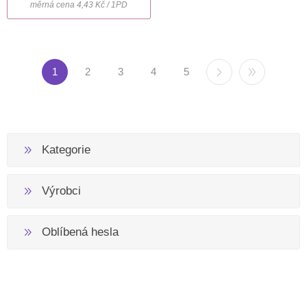
měrná cena 4,43 Kč / 1PD
1
2
3
4
5
Kategorie
Výrobci
Oblíbená hesla