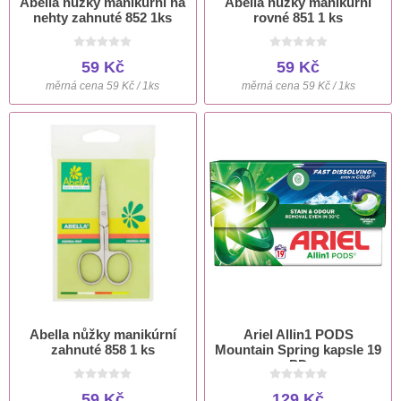
Abella nůžky manikúrní na
Abella nůžky manikúrní
nehty zahnuté 852 1ks
rovné 851 1 ks
59 Kč
59 Kč
měrná cena 59 Kč / 1ks
měrná cena 59 Kč / 1ks
Abella nůžky manikúrní
Ariel Allin1 PODS
zahnuté 858 1 ks
Mountain Spring kapsle 19
PD
59 Kč
129 Kč