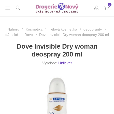
0
Nahoru
Kosmetika
Tělová kosmetika
deodoranty
dámské
Dove
Dove Invisible Dry woman deospray 200 ml
Dove Invisible Dry woman
deospray 200 ml
Výrobce:
Unilever