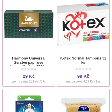
Harmony Universal
Kotex Normal Tampons 32
2vrstvé papírové
ks
kapesníky box 150 ks
29 Kč
99 Kč
měrná cena 0,19 Kč / 1ks
měrná cena 3,09 Kč / 1ks