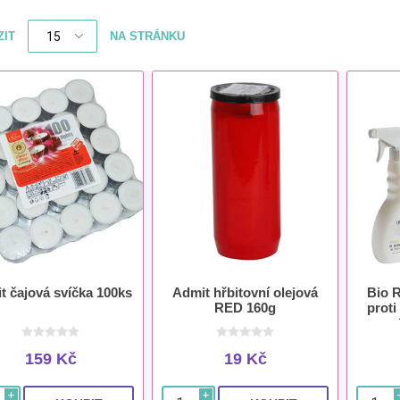
ZIT
NA STRÁNKU
t čajová svíčka 100ks
Admit hřbitovní olejová
Bio R
RED 160g
proti
omí
159 Kč
19 Kč
i
i