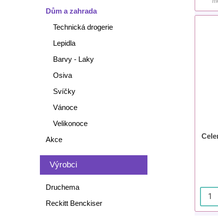
mě
Dům a zahrada
Technická drogerie
Lepidla
Barvy - Laky
Osiva
Svíčky
Vánoce
Velikonoce
Celer
Akce
Výrobci
Druchema
Reckitt Benckiser