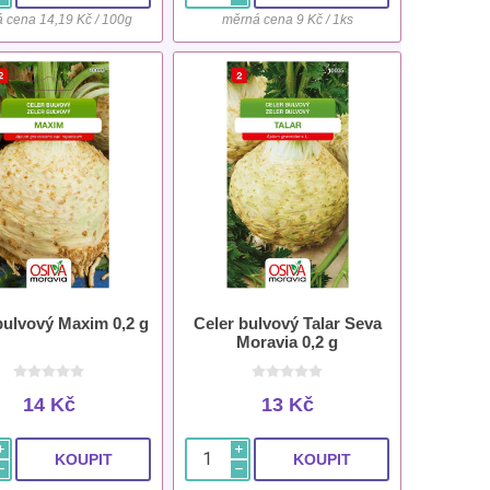
 cena 14,19 Kč / 100g
měrná cena 9 Kč / 1ks
bulvový Maxim 0,2 g
Celer bulvový Talar Seva
Moravia 0,2 g
14 Kč
13 Kč
i
i
h
h