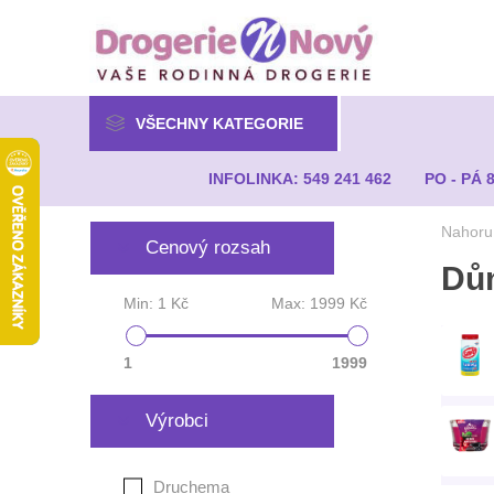
VŠECHNY KATEGORIE
INFOLINKA: 549 241 462
PO - PÁ 
Nahoru
Cenový rozsah
Dů
Min:
1 Kč
Max:
1999 Kč
1
1999
Výrobci
Druchema