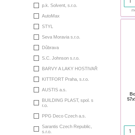
p.k. Solvent, s.r.o.
mě
AutoMax
STYL
Seva Moravia s.r.o.
Důbrava
S.C. Johnson s.r.o.
BARVY A LAKY HOSTIVAŘ
KITTFORT Praha, s.r.o.
AUSTIS a.s.
Bo
57x
BUILDING PLAST, spol. s
r.o.
PPG Deco Czech a.s.
Sarantis Czech Republic,
s.r.o.