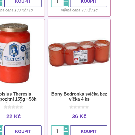
h
h
ná cena 133 Kč / 1g
měrná cena 93 Kč / 1g
olsius Theresia
Bony Bedronka svíčka bez
ozitní 155g ~58h
víčka 4 ks
červená
22 Kč
36 Kč
i
i
h
h