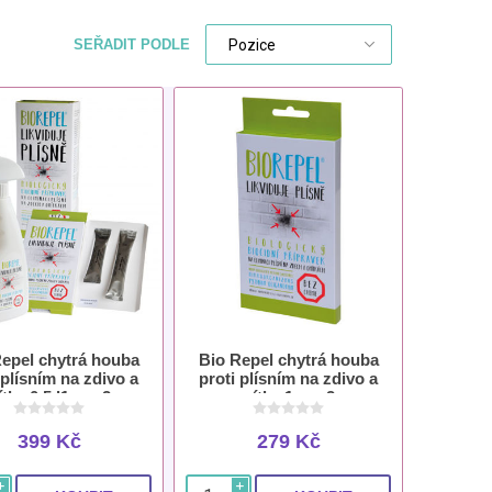
SEŘADIT PODLE
epel chytrá houba
Bio Repel chytrá houba
 plísním na zdivo a
proti plísním na zdivo a
tky 0,5 l1 g + 2 g
omítky 1 g + 2 g
399 Kč
279 Kč
i
i