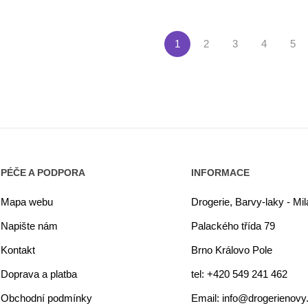
1
2
3
4
5
PÉČE A PODPORA
INFORMACE
Mapa webu
Drogerie, Barvy-laky - Mi
Napište nám
Palackého třída 79
Kontakt
Brno Královo Pole
Doprava a platba
tel: +420 549 241 462
Obchodní podmínky
Email: info@drogerienovy