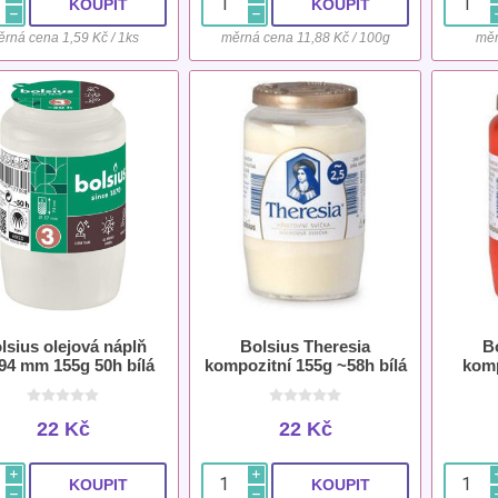
h
h
rná cena 1,59 Kč / 1ks
měrná cena 11,88 Kč / 100g
měr
lsius olejová náplň
Bolsius Theresia
B
94 mm 155g 50h bílá
kompozitní 155g ~58h bílá
komp
22 Kč
22 Kč
i
i
h
h