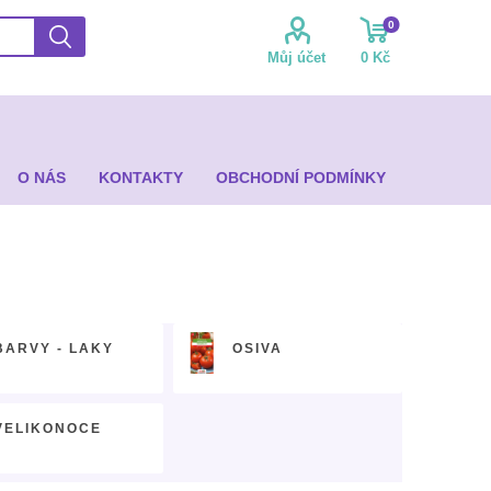
0
Můj účet
0 Kč
O NÁS
KONTAKTY
OBCHODNÍ PODMÍNKY
BARVY - LAKY
OSIVA
VELIKONOCE