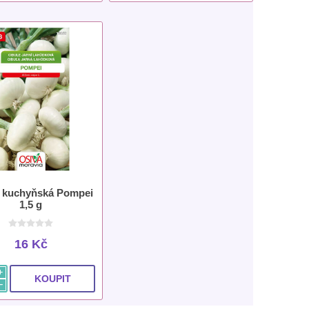
e kuchyňská Pompei
1,5 g
16 Kč
i
h