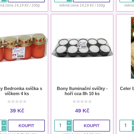
ná cena 14,19 Kč / 100g
měrná cena 14,19 Kč / 100g
měrná
y Bedronka svíčka s
Bony Iluminační svíčky -
Celer 
víčkem 4 ks
hoří cca 8h 10 ks
39 Kč
49 Kč
i
i
h
h