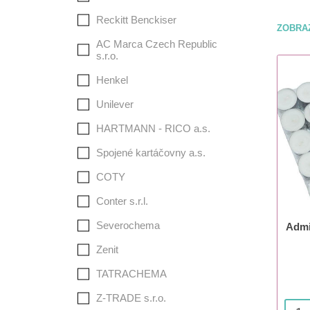
Reckitt Benckiser
ZOBRA
AC Marca Czech Republic
s.r.o.
Henkel
Unilever
HARTMANN - RICO a.s.
Spojené kartáčovny a.s.
COTY
Conter s.r.l.
Severochema
Admi
Zenit
TATRACHEMA
Z-TRADE s.r.o.