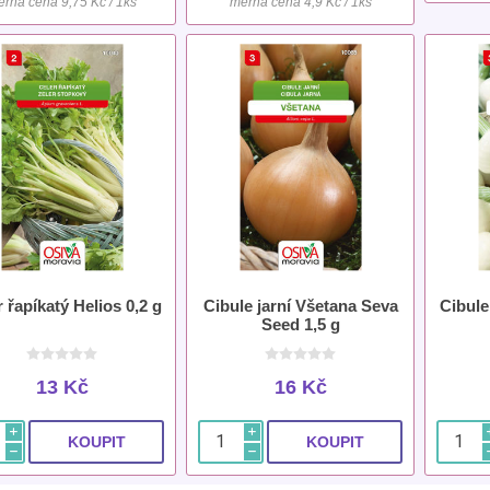
rná cena 9,75 Kč / 1ks
měrná cena 4,9 Kč / 1ks
 řapíkatý Helios 0,2 g
Cibule jarní Všetana Seva
Cibul
Seed 1,5 g
13 Kč
16 Kč
i
i
h
h