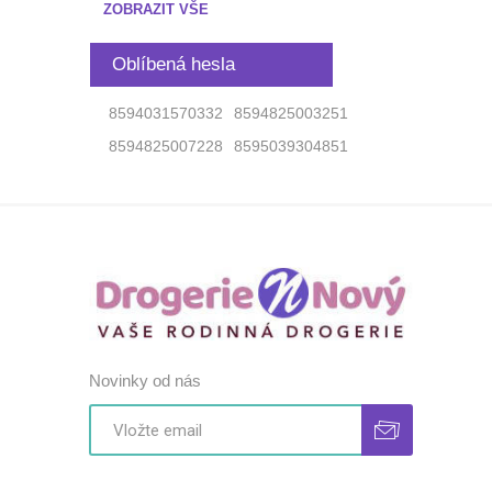
ZOBRAZIT VŠE
Oblíbená hesla
8594031570332
8594825003251
8594825007228
8595039304851
Novinky od nás