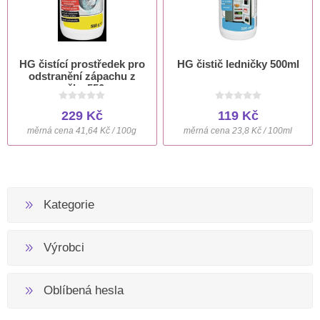
HG čistící prostředek pro
HG čistič ledničky 500ml
odstranění zápachu z
pračky 550 g
229 Kč
119 Kč
měrná cena 41,64 Kč / 100g
měrná cena 23,8 Kč / 100ml
Kategorie
Výrobci
Oblíbená hesla