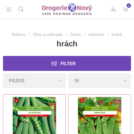
0
Nahoru
Dům a zahrada
Osiva
zelenina
hrách
hrách
FILTER