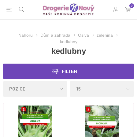
0
Nahoru
Dům a zahrada
Osiva
zelenina
kedlubny
kedlubny
FILTER