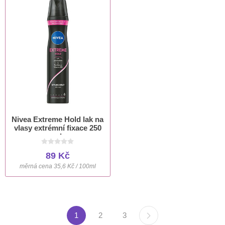
Nivea Extreme Hold lak na
vlasy extrémní fixace 250
ml
89 Kč
měrná cena 35,6 Kč / 100ml
1
2
3