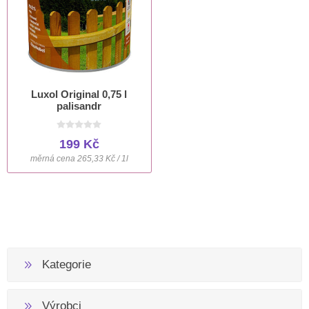
Luxol Original 0,75 l
palisandr
199 Kč
měrná cena 265,33 Kč / 1l
Kategorie
Výrobci