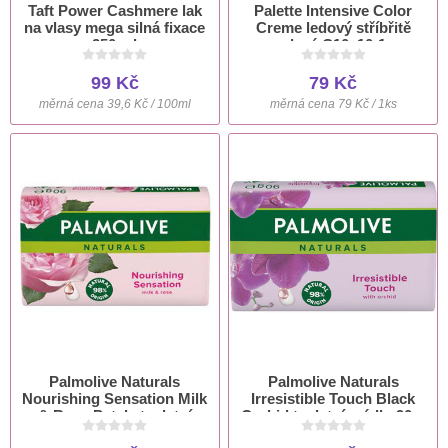
Taft Power Cashmere lak
Palette Intensive Color
na vlasy mega silná fixace
Creme ledový stříbřitě
250 ml
plavý C10, 10-1
99 Kč
79 Kč
měrná cena 39,6 Kč / 100ml
měrná cena 79 Kč / 1ks
Palmolive Naturals
Palmolive Naturals
Nourishing Sensation Milk
Irresistible Touch Black
& Rose Petals toaletní
Orchid toaletní mýdlo 90 g
mýdlo 90 g