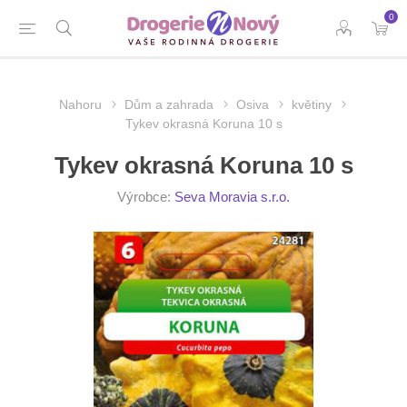
0
Nahoru
Dům a zahrada
Osiva
květiny
Tykev okrasná Koruna 10 s
Tykev okrasná Koruna 10 s
Výrobce:
Seva Moravia s.r.o.