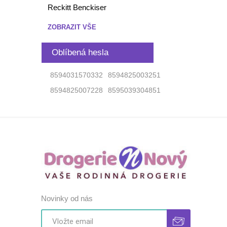
Reckitt Benckiser
ZOBRAZIT VŠE
Oblíbená hesla
8594031570332
8594825003251
8594825007228
8595039304851
Novinky od nás