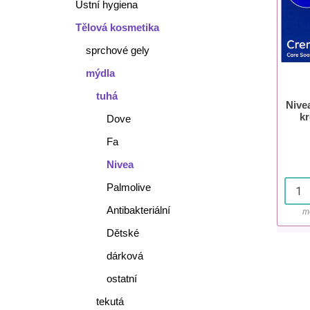
Ústní hygiena
Tělová kosmetika
sprchové gely
mýdla
tuhá
Nive
k
Dove
Fa
Nivea
Palmolive
Antibakteriální
m
Dětské
dárková
ostatní
tekutá