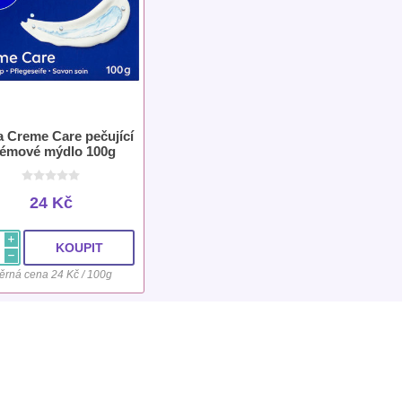
a Creme Care pečující
rémové mýdlo 100g
24 Kč
i
h
ěrná cena 24 Kč / 100g