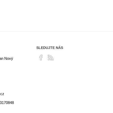
SLEDUJTE NÁS
lan Nový
.cz
03170848