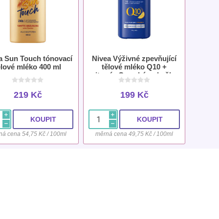
a Sun Touch tónovací
Nivea Výživné zpevňující
ělové mléko 400 ml
tělové mléko Q10 +
vitamín C suchá pokožka
400 ml
219 Kč
199 Kč
i
i
h
h
ná cena 54,75 Kč / 100ml
měrná cena 49,75 Kč / 100ml