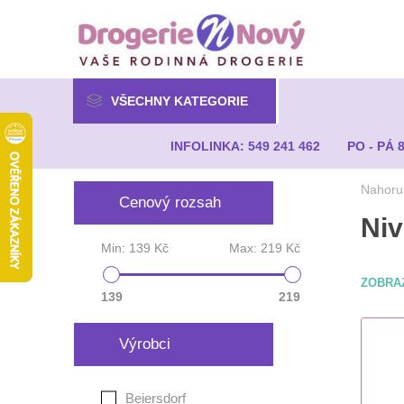
VŠECHNY KATEGORIE
INFOLINKA: 549 241 462
PO - PÁ 
Nahoru
Cenový rozsah
Ni
Min:
139 Kč
Max:
219 Kč
ZOBRA
139
219
Výrobci
Beiersdorf