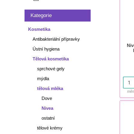
Kategorie
Kosmetika
Antibakteriální přípravky
Niv
Ústní hygiena
zpev
Tělová kosmetika
sprchové gely
mýdla
tělová mléka
měr
Dove
Nivea
ostatní
tělové krémy