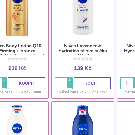
ea Body Lotion Q10
Nivea Lavender &
Niv
Firming + bronze
Hydration tělové mléko
Hydr
ňující tónovací tělové
400ml
mléko 400 ml
219 Kč
139 Kč
i
i
h
h
ná cena 54,75 Kč / 100ml
měrná cena 34,75 Kč / 100ml
měrná