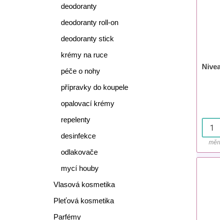
deodoranty
deodoranty roll-on
deodoranty stick
krémy na ruce
Nivea
péče o nohy
přípravky do koupele
opalovací krémy
repelenty
desinfekce
měr
odlakovače
mycí houby
Vlasová kosmetika
Pleťová kosmetika
Parfémy