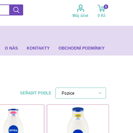
0
Můj účet
0 Kč
O NÁS
KONTAKTY
OBCHODNÍ PODMÍNKY
SEŘADIT PODLE