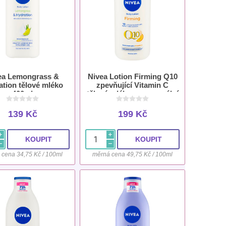
ea Lemongrass &
Nivea Lotion Firming Q10
ation tělové mléko
zpevňující Vitamin C
400ml
tělové mléko pro normální
pokožku 400 ml
139 Kč
199 Kč
i
i
h
h
 cena 34,75 Kč / 100ml
měrná cena 49,75 Kč / 100ml