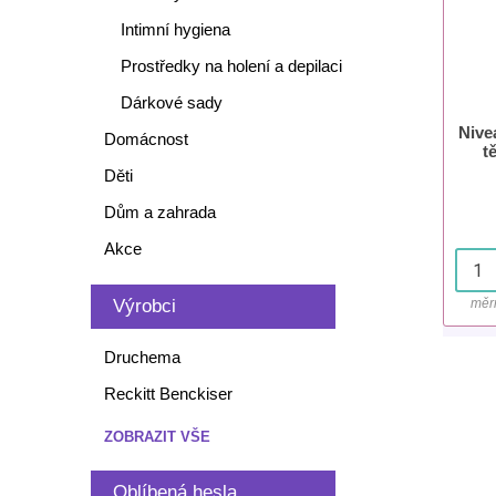
Intimní hygiena
Prostředky na holení a depilaci
Dárkové sady
Nive
Domácnost
t
Děti
Dům a zahrada
Akce
Výrobci
měr
Druchema
Reckitt Benckiser
ZOBRAZIT VŠE
Oblíbená hesla