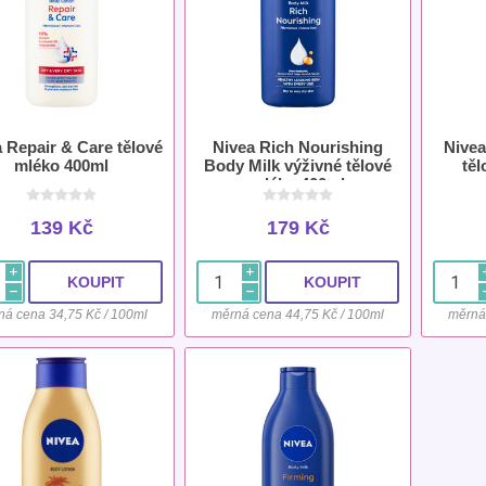
 Repair & Care tělové
Nivea Rich Nourishing
Nivea
mléko 400ml
Body Milk výživné tělové
tě
mléko 400ml
139 Kč
179 Kč
i
i
h
h
ná cena 34,75 Kč / 100ml
měrná cena 44,75 Kč / 100ml
měrná