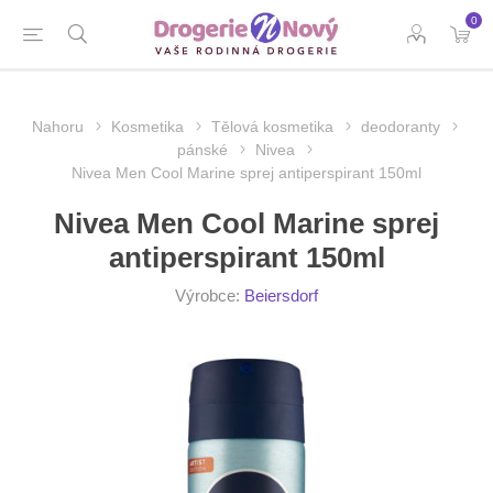
0
Nahoru
Kosmetika
Tělová kosmetika
deodoranty
pánské
Nivea
Nivea Men Cool Marine sprej antiperspirant 150ml
Nivea Men Cool Marine sprej
antiperspirant 150ml
Výrobce:
Beiersdorf