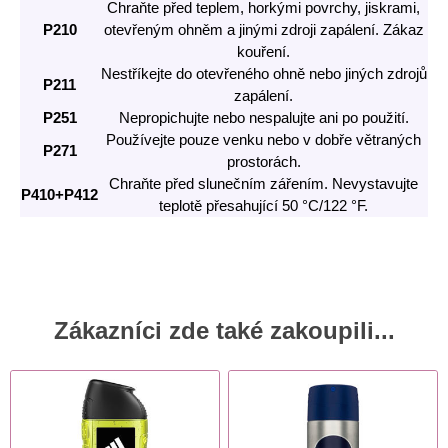
Chraňte před teplem, horkými povrchy, jiskrami,
P210
otevřeným ohněm a jinými zdroji zapálení. Zákaz
kouření.
Nestříkejte do otevřeného ohně nebo jiných zdrojů
P211
zapálení.
P251
Nepropichujte nebo nespalujte ani po použití.
Používejte pouze venku nebo v dobře větraných
P271
prostorách.
Chraňte před slunečním zářením. Nevystavujte
P410+P412
teplotě přesahující 50 °C/122 °F.
Zákazníci zde také zakoupili...