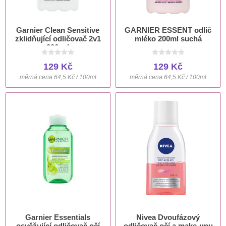
Garnier Clean Sensitive
GARNIER ESSENT odlič
zklidňující odličovač 2v1
mléko 200ml suchá
200 ml
129 Kč
129 Kč
měrná cena 64,5 Kč / 100ml
měrná cena 64,5 Kč / 100ml
Garnier Essentials
Nivea Dvoufázový
osvěžující odličovač očí
odličovač očí a make-upu