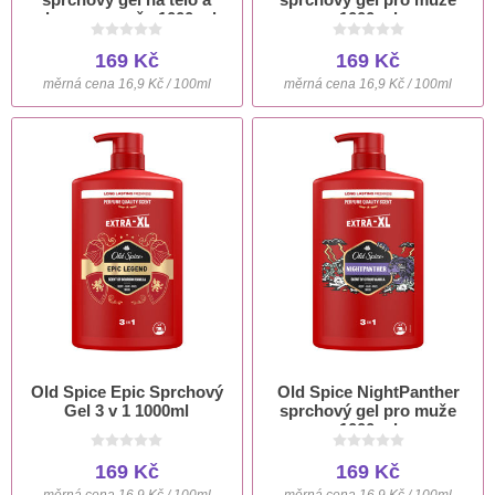
vlasy pro muže 1000 ml
1000 ml
169 Kč
169 Kč
měrná cena 16,9 Kč / 100ml
měrná cena 16,9 Kč / 100ml
Old Spice Epic Sprchový
Old Spice NightPanther
Gel 3 v 1 1000ml
sprchový gel pro muže
1000 ml
169 Kč
169 Kč
měrná cena 16,9 Kč / 100ml
měrná cena 16,9 Kč / 100ml