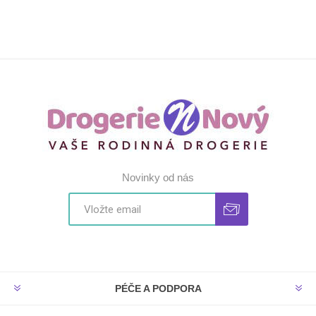
Novinky od nás
PÉČE A PODPORA