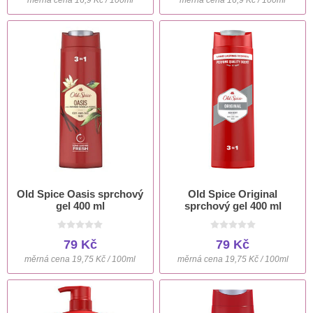
Old Spice Oasis sprchový
Old Spice Original
gel 400 ml
sprchový gel 400 ml
79 Kč
79 Kč
měrná cena 19,75 Kč / 100ml
měrná cena 19,75 Kč / 100ml