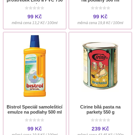
ml
99 Kč
99 Kč
měrná cena 13,2 Kč / 100ml
měrná cena 19,8 Kč / 100ml
Bistrol Speciál samolešticí
Cirine bílá pasta na
emulze na podlahy 500 ml
parkety 550 g
99 Kč
239 Kč
měrná cena 19,8 Kč / 100ml
měrná cena 43,45 Kč / 100g