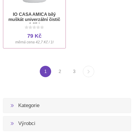
IO CASA AMICA bílý
muškát univerzální čistič
1,85 l
79 Kč
měrná cena 42,7 Kč / 1l
1
2
3
Kategorie
Výrobci