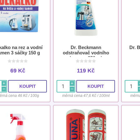
alko na rez a vodní
Dr. Beckmann
Dr. 
ámen 3 sáčky 150 g
odstraňovač vodního
kamene 250 ml
69 Kč
119 Kč
i
i
h
h
ěrná cena 46 Kč / 100g
měrná cena 47,6 Kč / 100ml
měrná