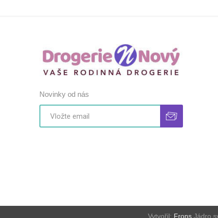
Novinky od nás
Vytvořil:
Frons
Jádro s