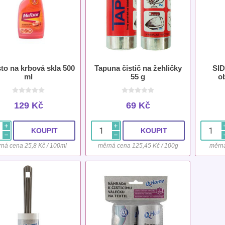
to na krbová skla 500
Tapuna čistič na žehličky
SID
ml
55 g
o
129 Kč
69 Kč
i
i
h
h
ná cena 25,8 Kč / 100ml
měrná cena 125,45 Kč / 100g
měrná