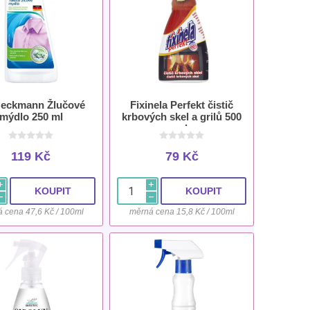
Beckmann Žlučové
Fixinela Perfekt čistič
mýdlo 250 ml
krbových skel a grilů 500
ml
119 Kč
79 Kč
i
i
h
h
 cena 47,6 Kč / 100ml
měrná cena 15,8 Kč / 100ml