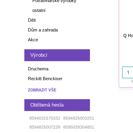
Potravinářské výrobky
ostatní
Děti
Dům a zahrada
Q Ho
Akce
Výrobci
Druchema
Reckitt Benckiser
m
ZOBRAZIT VŠE
Oblíbená hesla
8594031570332
8594825003251
8594825007228
8595039304851