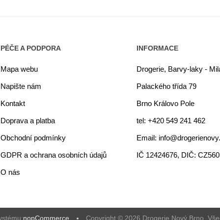
PÉČE A PODPORA
INFORMACE
Mapa webu
Drogerie, Barvy-laky - Mi
Napište nám
Palackého třída 79
Kontakt
Brno Královo Pole
Doprava a platba
tel: +420 549 241 462
Obchodní podmínky
Email: info@drogerienovy
GDPR a ochrana osobních údajů
IČ 12424676, DIČ: CZ56
O nás
ystému:
nopCommerce
Copyright © 2026 Drogerie Nový Brno. Vš