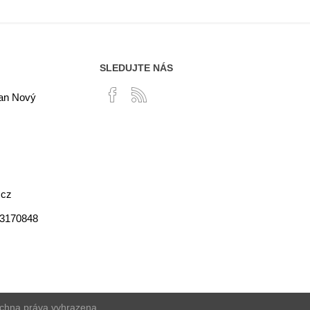
SLEDUJTE NÁS
lan Nový
.cz
03170848
echna práva vyhrazena.