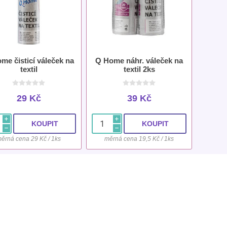
me čisticí váleček na
Q Home náhr. váleček na
textil
textil 2ks
29 Kč
39 Kč
i
i
h
h
ěrná cena 29 Kč / 1ks
měrná cena 19,5 Kč / 1ks