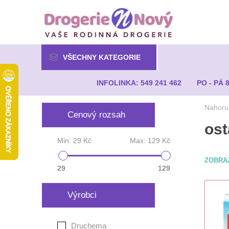
VŠECHNY KATEGORIE
INFOLINKA: 549 241 462
PO - PÁ 
Nahoru
Cenový rozsah
ost
Min:
29 Kč
Max:
129 Kč
ZOBRA
29
129
Výrobci
Druchema