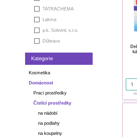
TATRACHEMA
Lakma
p.k. Solvent, s.r.o.
Důbrava
Dek
k
Kategorie
Kosmetika
Domácnost
Prací prostředky
m
Čistící prostředky
na nádobí
na podlahy
na koupelny