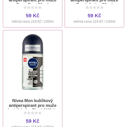
Deep Beat 50 ml
Fresh Active 50 ml
59 Kč
59 Kč
měrná cena 118 Kč / 100ml
měrná cena 118 Kč / 100ml
Nivea Men kuličkový
antiperspirant pro muže
Invisible for Black&White
50 ml
59 Kč
měrná cena 118 Kč / 100ml