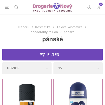
0
Nahoru
Kosmetika
Tělová kosmetika
deodoranty roll-on
pánské
pánské
FILTER