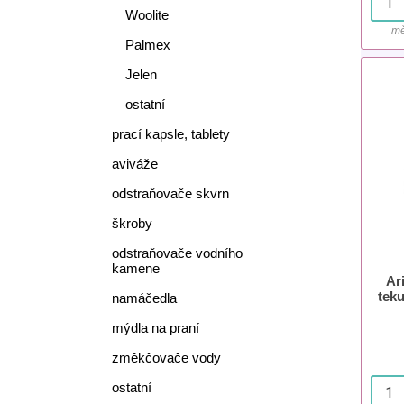
Woolite
mě
Palmex
Jelen
ostatní
prací kapsle, tablety
aviváže
odstraňovače skvrn
škroby
odstraňovače vodního
kamene
Ar
teku
namáčedla
mýdla na praní
změkčovače vody
ostatní