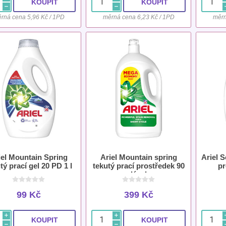
h
h
rná cena 5,96 Kč / 1PD
měrná cena 6,23 Kč / 1PD
měrn
iel Mountain Spring
Ariel Mountain spring
Ariel S
tý prací gel 20 PD 1 l
tekutý prací prostředek 90
pr
dávek
99 Kč
399 Kč
i
i
h
h