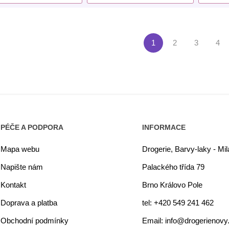
1
2
3
4
PÉČE A PODPORA
INFORMACE
Mapa webu
Drogerie, Barvy-laky - Mi
Napište nám
Palackého třída 79
Kontakt
Brno Královo Pole
Doprava a platba
tel: +420 549 241 462
Obchodní podmínky
Email: info@drogerienovy