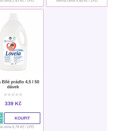
á cena 2,45 Kč / 1PD
měrná cena 4,48 Kč / 1PD
 Bílé prádlo 4,5 l 50
dávek
339 Kč
i
h
á cena 6,78 Kč / 1PD