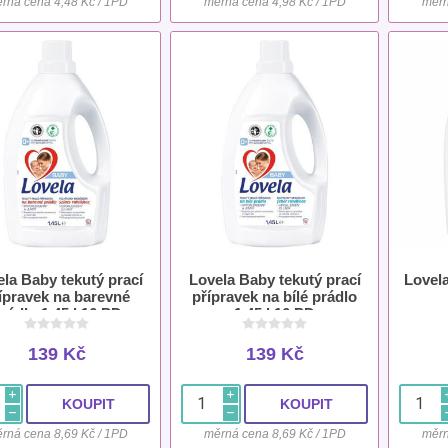
rná cena 4,48 Kč / 1PD
měrná cena 4,98 Kč / 1PD
měrn
la Baby tekutý prací
Lovela Baby tekutý prací
Lovela
ípravek na barevné
přípravek na bílé prádlo
rádlo 1,45 l 16 PD
1,45 l 16 PD
139 Kč
139 Kč
i
i
h
h
rná cena 8,69 Kč / 1PD
měrná cena 8,69 Kč / 1PD
měrn