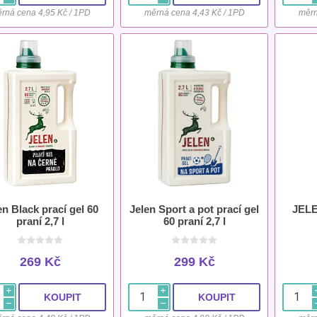
rná cena 4,95 Kč / 1PD
měrná cena 4,43 Kč / 1PD
měrn
en Black prací gel 60
Jelen Sport a pot prací gel
JELE
praní 2,7 l
60 praní 2,7 l
269 Kč
299 Kč
i
i
h
h