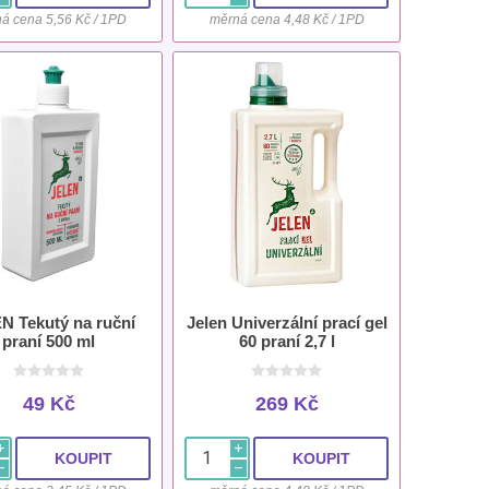
á cena 5,56 Kč / 1PD
měrná cena 4,48 Kč / 1PD
N Tekutý na ruční
Jelen Univerzální prací gel
praní 500 ml
60 praní 2,7 l
49 Kč
269 Kč
i
i
h
h