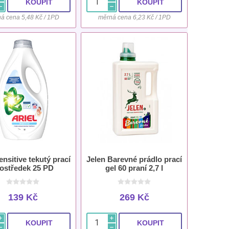
h
h
á cena 5,48 Kč / 1PD
měrná cena 6,23 Kč / 1PD
ensitive tekutý prací
Jelen Barevné prádlo prací
ostředek 25 PD
gel 60 praní 2,7 l
139 Kč
269 Kč
i
i
h
h