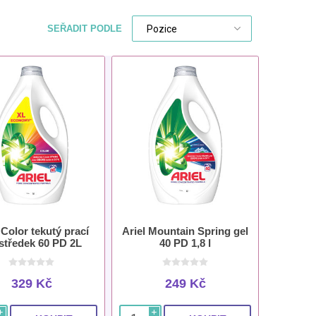
SEŘADIT PODLE
 Color tekutý prací
Ariel Mountain Spring gel
středek 60 PD 2L
40 PD 1,8 l
329 Kč
249 Kč
i
i