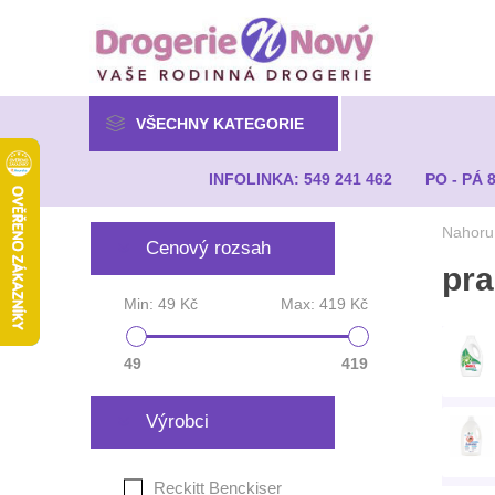
VŠECHNY KATEGORIE
INFOLINKA: 549 241 462
PO - PÁ 
Nahoru
Cenový rozsah
pra
Min:
49 Kč
Max:
419 Kč
49
419
Výrobci
Reckitt Benckiser