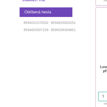
ZOBRAZIT VŠE
mě
Oblíbená hesla
8594031570332
8594825003251
8594825007228
8595039304851
Love
př
p
mě