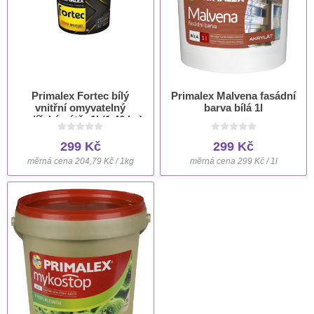
Primalex Fortec bílý
Primalex Malvena fasádní
vnitřní omyvatelný
barva bílá 1l
malířský nátěr 1l (1,46 kg)
299 Kč
299 Kč
měrná cena 204,79 Kč / 1kg
měrná cena 299 Kč / 1l