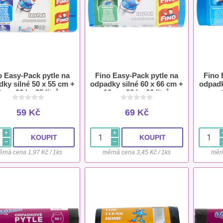
o Easy-Pack pytle na
Fino Easy-Pack pytle na
Fino 
ky silné 50 x 55 cm +
odpadky silné 60 x 66 cm +
odpadk
8 cm 30 ks 35 litrů
10 cm 20 ks 60 litrů
59 Kč
69 Kč
i
i
h
h
rná cena 1,97 Kč / 1ks
měrná cena 3,45 Kč / 1ks
měrn