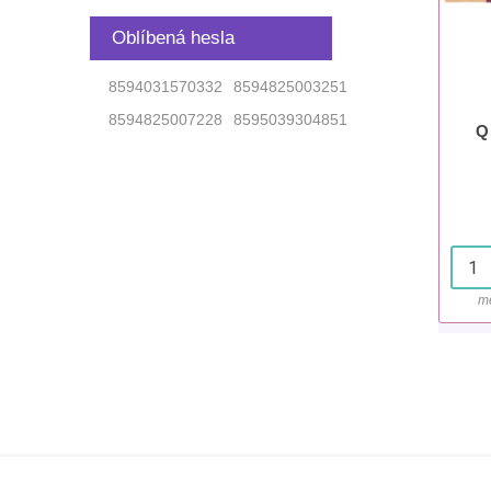
Oblíbená hesla
8594031570332
8594825003251
8594825007228
8595039304851
Q
mě