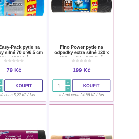
Easy-Pack pytle na
Fino Power pytle na
y silné 70 x 96,5 cm
odpadky extra silné 120 x
15 ks 120 litrů
150 cm 8 ks 240 litrů
79 Kč
199 Kč
i
i
h
h
á cena 5,27 Kč / 1ks
měrná cena 24,88 Kč / 1ks