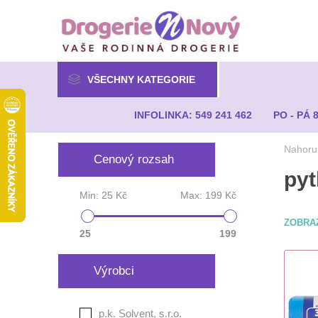
VŠECHNY KATEGORIE
INFOLINKA: 549 241 462
PO - PÁ 
Nahoru
Cenový rozsah
pyt
Min:
25 Kč
Max:
199 Kč
ZOBRA
25
199
Výrobci
p.k. Solvent, s.r.o.