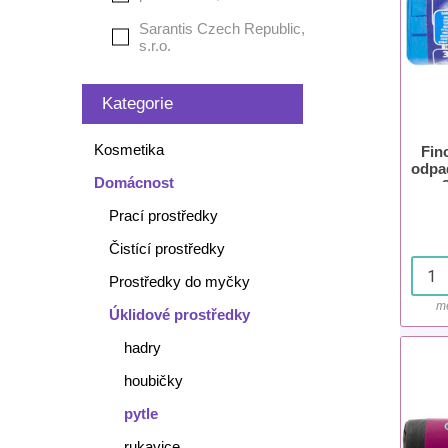
Sarantis Czech Republic,
s.r.o.
Kategorie
Kosmetika
Fin
odpad
Domácnost
Prací prostředky
Čistící prostředky
Prostředky do myčky
mě
Úklidové prostředky
hadry
houbičky
pytle
rukavice