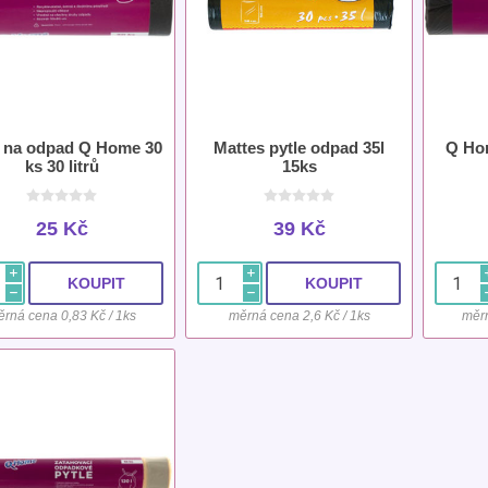
e na odpad Q Home 30
Mattes pytle odpad 35l
Q Hom
ks 30 litrů
15ks
25 Kč
39 Kč
i
i
h
h
rná cena 0,83 Kč / 1ks
měrná cena 2,6 Kč / 1ks
měrn