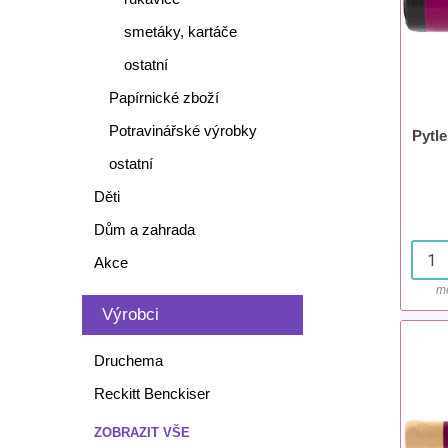
smetáky, kartáče
ostatní
Papírnické zboží
Potravinářské výrobky
Pytl
ostatní
Děti
Dům a zahrada
Akce
mě
Výrobci
Druchema
Reckitt Benckiser
ZOBRAZIT VŠE