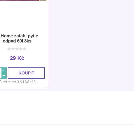
 Home zatah. pytle
odpad 60l 8ks
29 Kč
i
h
rná cena 3,63 Kč / 1ks