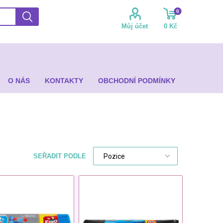
0
Můj účet
0 Kč
O NÁS
KONTAKTY
OBCHODNÍ PODMÍNKY
SEŘADIT PODLE