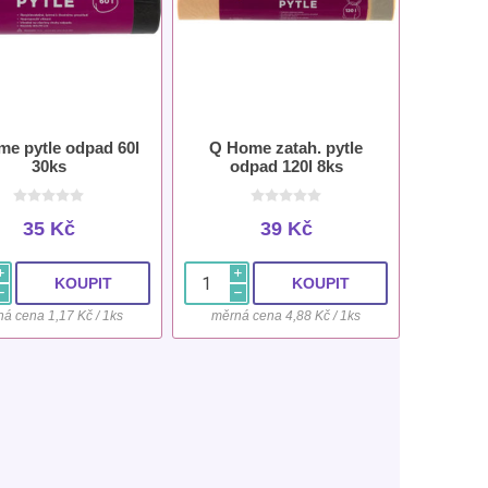
e pytle odpad 60l
Q Home zatah. pytle
30ks
odpad 120l 8ks
35 Kč
39 Kč
i
i
h
h
á cena 1,17 Kč / 1ks
měrná cena 4,88 Kč / 1ks