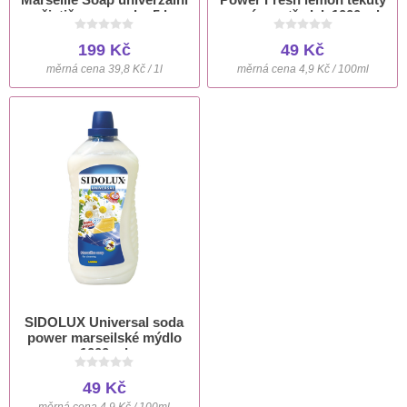
čistič na povrchy 5 l
mycí prostředek 1000 ml
199 Kč
49 Kč
měrná cena 39,8 Kč / 1l
měrná cena 4,9 Kč / 100ml
SIDOLUX Universal soda
power marseilské mýdlo
1000 ml
49 Kč
měrná cena 4,9 Kč / 100ml