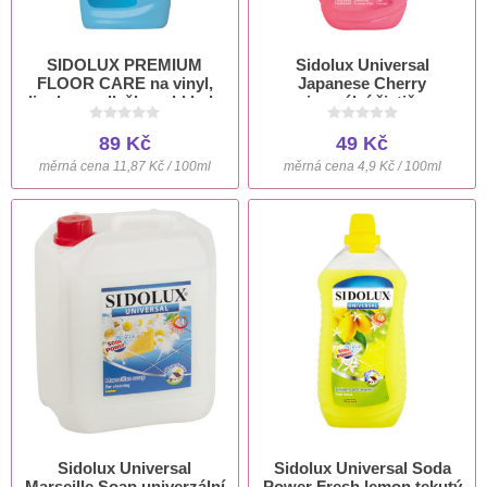
SIDOLUX PREMIUM
Sidolux Universal
FLOOR CARE na vinyl,
Japanese Cherry
linoleum, dlažbu, obklady
univerzální čistič na
750 ml
povrchy 1000 ml
89 Kč
49 Kč
měrná cena 11,87 Kč / 100ml
měrná cena 4,9 Kč / 100ml
Sidolux Universal
Sidolux Universal Soda
Marseille Soap univerzální
Power Fresh lemon tekutý