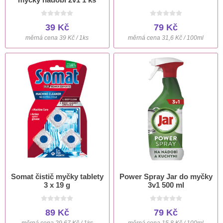
39 Kč
79 Kč
měrná cena 39 Kč / 1ks
měrná cena 31,6 Kč / 100ml
Somat čistič myčky tablety
Power Spray Jar do myčky
3 x 19 g
3v1 500 ml
89 Kč
79 Kč
měrná cena 29,67 Kč / 1ks
měrná cena 15,8 Kč / 100ml