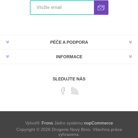
PÉČE A PODPORA
INFORMACE
SLEDUJTE NÁS
Vytvořil:
Frons
Jádro systému:
nopCommerce
Copyright © 2026 Drogerie Nový Brno. Všechna práva
vyhrazena.