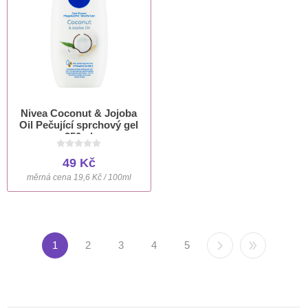
Nivea Coconut & Jojoba
Oil Pečující sprchový gel
250ml
49 Kč
měrná cena 19,6 Kč / 100ml
1
2
3
4
5