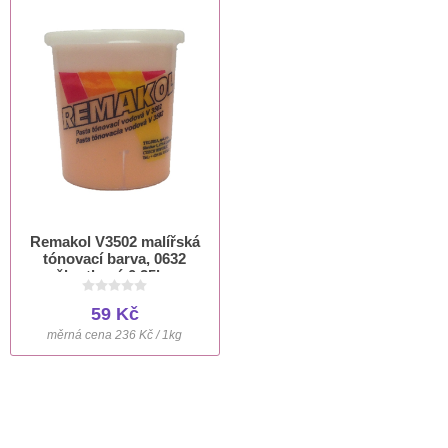
Remakol V3502 malířská
tónovací barva, 0632
žloutková 0,25kg
59 Kč
měrná cena 236 Kč / 1kg