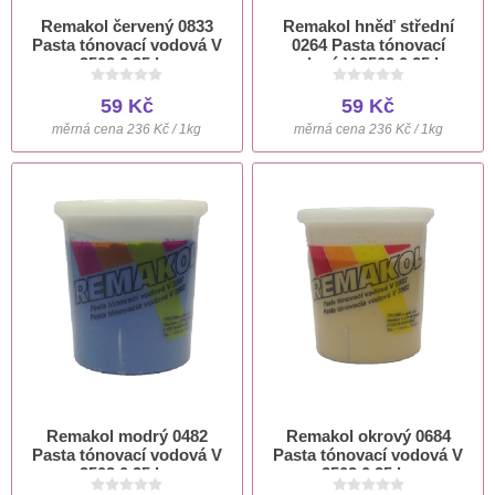
Remakol červený 0833
Remakol hněď střední
Pasta tónovací vodová V
0264 Pasta tónovací
3502 0,25 kg
vodová V 3502 0,25 kg
59 Kč
59 Kč
měrná cena 236 Kč / 1kg
měrná cena 236 Kč / 1kg
Remakol modrý 0482
Remakol okrový 0684
Pasta tónovací vodová V
Pasta tónovací vodová V
3502 0,25 kg
3502 0,25 kg