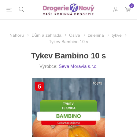
0
Nahoru
Dům a zahrada
Osiva
zelenina
tykve
Tykev Bambino 10 s
Tykev Bambino 10 s
Výrobce:
Seva Moravia s.r.o.