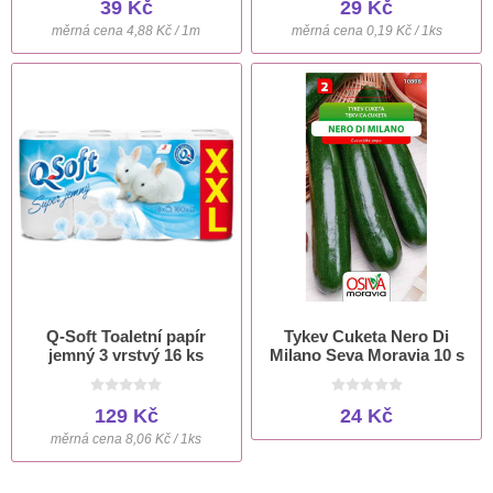
39 Kč
29 Kč
měrná cena 4,88 Kč / 1m
měrná cena 0,19 Kč / 1ks
Q-Soft Toaletní papír
Tykev Cuketa Nero Di
jemný 3 vrstvý 16 ks
Milano Seva Moravia 10 s
129 Kč
24 Kč
měrná cena 8,06 Kč / 1ks