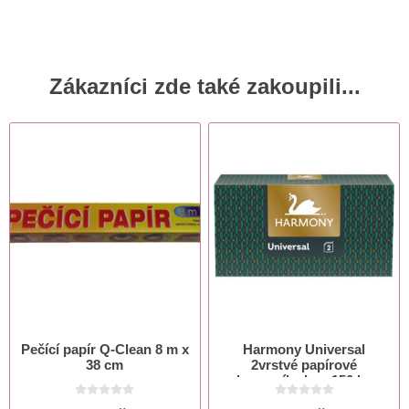
Zákazníci zde také zakoupili...
Pečící papír Q-Clean 8 m x
Harmony Universal
38 cm
2vrstvé papírové
kapesníky box 150 ks