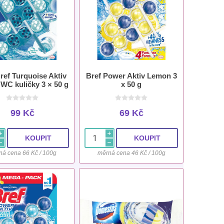
ref Turquoise Aktiv
Bref Power Aktiv Lemon 3
WC kuličky 3 × 50 g
x 50 g
99 Kč
69 Kč
i
i
h
h
ná cena 66 Kč / 100g
měrná cena 46 Kč / 100g