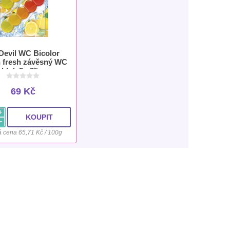
 Devil WC Bicolor
 fresh závěsný WC
blok 3× 35 g
69 Kč
i
h
 cena 65,71 Kč / 100g