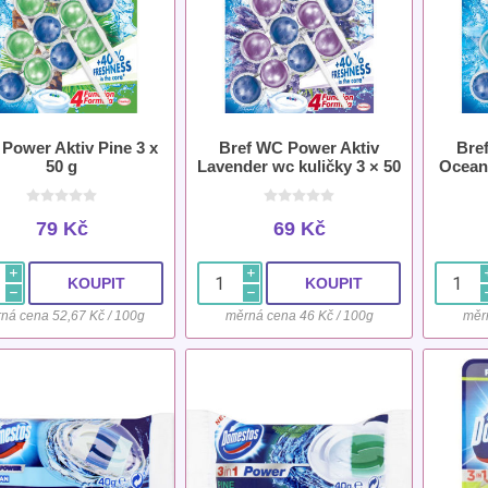
 Power Aktiv Pine 3 x
Bref WC Power Aktiv
Bre
50 g
Lavender wc kuličky 3 × 50
Ocean 
g
79 Kč
69 Kč
i
i
h
h
ná cena 52,67 Kč / 100g
měrná cena 46 Kč / 100g
měr