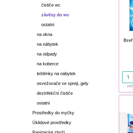
čističe wc
závěsy do wc
ostatní
na okna
Bref
na nábytek
na odpady
na koberce
leštěnky na nábytek
osvežovače ve spreji, gely
měr
dezinfekční čističe
ostatní
Prostředky do myčky
Úklidové prostředky
Papírnické zboží