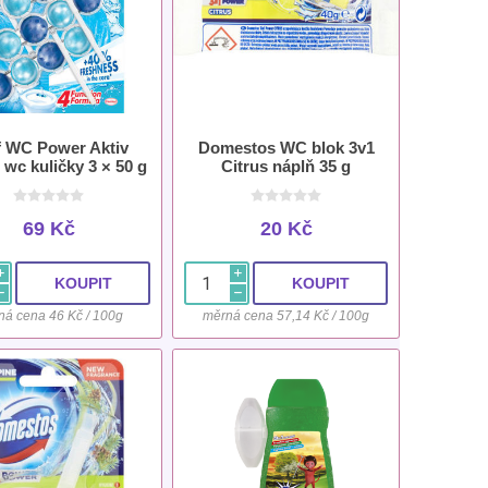
f WC Power Aktiv
Domestos WC blok 3v1
wc kuličky 3 × 50 g
Citrus náplň 35 g
69 Kč
20 Kč
i
i
h
h
ná cena 46 Kč / 100g
měrná cena 57,14 Kč / 100g