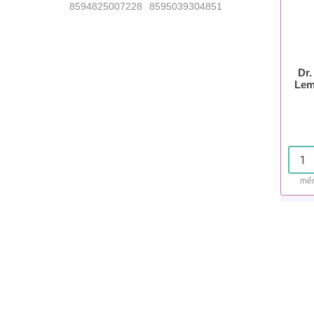
8594825007228
8595039304851
Dr.
Lem
měr