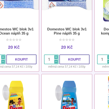
estos WC blok 3v1
Domestos WC blok 3v1
Do
Ocean náplň 35 g
Pine náplň 35 g
komp
20 Kč
20 Kč
i
i
h
h
ná cena 57,14 Kč / 100g
měrná cena 57,14 Kč / 100g
měrn