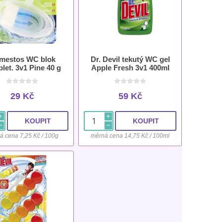
mestos WC blok
Dr. Devil tekutý WC gel
let. 3v1 Pine 40 g
Apple Fresh 3v1 400ml
29 Kč
59 Kč
i
i
h
h
á cena 7,25 Kč / 100g
měrná cena 14,75 Kč / 100ml