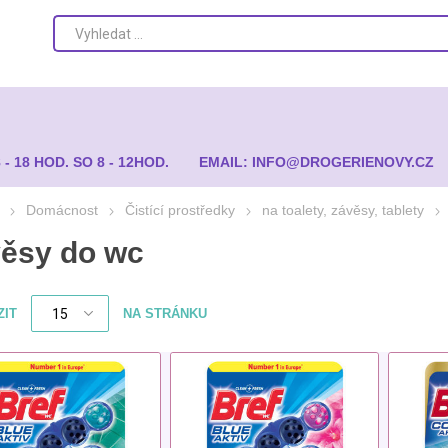
8 - 18 HOD. SO 8 - 12HOD.
EMAIL: INFO@DROGERIENOVY.CZ
Domácnost
Čistící prostředky
na toalety, závěsy, tablety
ěsy do wc
ZIT
NA STRÁNKU