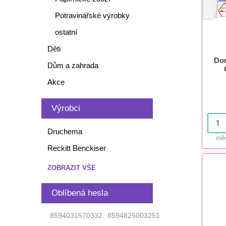
Potravinářské výrobky
ostatní
Děti
Dom
Dům a zahrada
Akce
Výrobci
Druchema
měr
Reckitt Benckiser
ZOBRAZIT VŠE
Oblíbená hesla
8594031570332
8594825003251