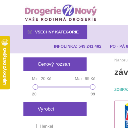
VŠECHNY KATEGORIE
INFOLINKA: 549 241 462
PO - PÁ 
Nahoru
Cenový rozsah
záv
Min:
20 Kč
Max:
99 Kč
ZOBRA
20
99
Výrobci
Henkel