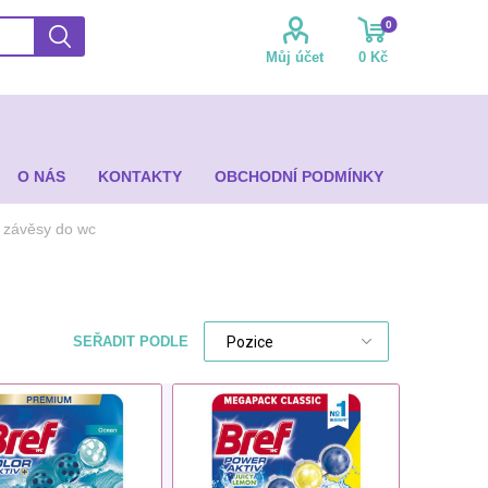
0
Můj účet
0 Kč
O NÁS
KONTAKTY
OBCHODNÍ PODMÍNKY
závěsy do wc
SEŘADIT PODLE