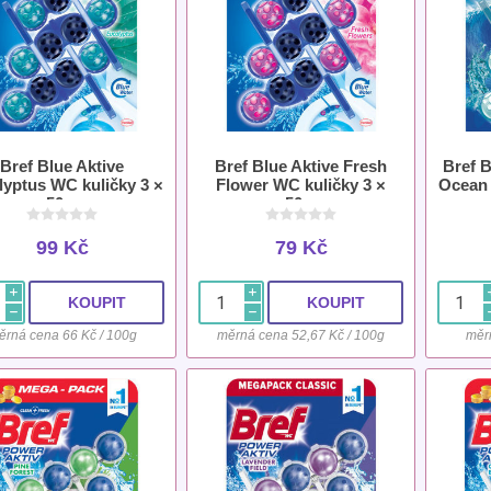
Bref Blue Aktive
Bref Blue Aktive Fresh
Bref B
lyptus WC kuličky 3 ×
Flower WC kuličky 3 ×
Ocean 
50 g
50 g
99 Kč
79 Kč
i
i
h
h
ěrná cena 66 Kč / 100g
měrná cena 52,67 Kč / 100g
měr